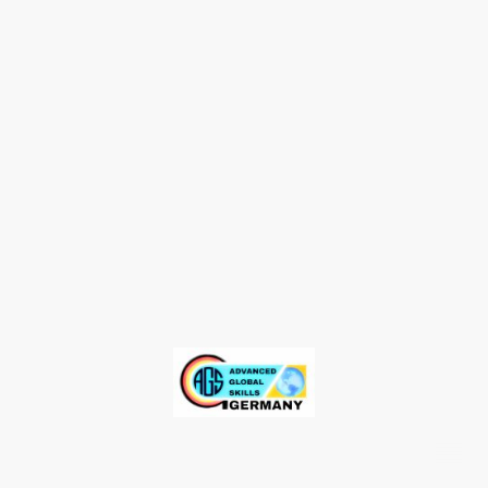
2024 ©Urheberrecht bei AGS Germany - Alle Rechte Vorbehalten