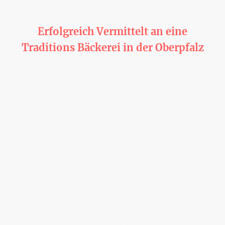
Shariful - Bäcker Azubi
Erfolgreich Vermittelt an eine
Traditions Bäckerei in der Oberpfalz
Ein hoch motivierter Bewerber für eine
Berufsausbildung zum Bäcker
Er kommt aus Bangladesch, ist 26 Jahre alt
Als Fremdsprachen spricht er
Deutsch auf B1 Niveau
&
und hat gute Englisch Kenntnisse
Nach der Schule hat er im Bereich Elektrotechnik gearbeitet
und sich mit Motoren, Schalkästen, Licht und
Kommunikationsanlagen beschäftigt. Dabei hat er gelernt
seine Aufgaben zuverlässig und exakt zu erledigen. In seiner
Freizeit liebt er Sport und Bewegung sowie Handwerkliche
Arbeiten und Technik.