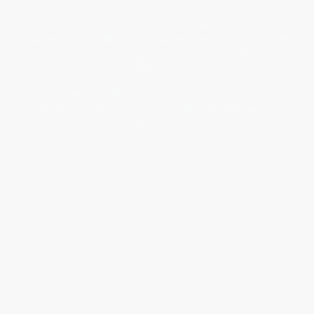
und hat gute Englisch Kenntnisse
Er hat ein Studium als Bauingenieur, hat sich
aber entschieden das seine Berufliche Zukunft
in einem Bereich liegt in dem er mit Menschen
arbeiten kann.
Er engagiert sich im sozialen Bereich und ist
zuverlässig, emphatisch und arbeitet gerne im
Team.