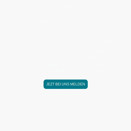
Er kommt aus Bangladesch, ist 25 Jahre alt
und spricht
Deutsch auf B2 Niveau
& Englisch auf B2 Niveau
Er ist handwerklich begabt und fokussiert.
Er möchte nach eine Berufsausbildung als
Koch weiter in Deutschland arbeiten um seine
Kenntnisse weiter auszubauen und sich
Beruflich weiter zu entwickeln
JEZT BEI UNS MELDEN