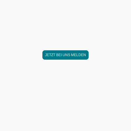
Nach einem Studium im Bauwesen hat er
entschieden, das er lieber mit Lebensmitteln
arbeiten möchte und seine Berufung das
Backen ist.
Er interessiert sich für Handwerkliche
Arbeiten, Sport und Computer Technik
JETZT BEI UNS MELDEN