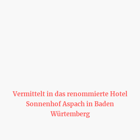
Leslie Ann - Hotelfachfrau
Vermittelt in das renommierte Hotel
Sonnenhof Aspach in Baden
Würtemberg
Lesl
ie Ann ist eine junge Dame die bereits ein Architekturstudium auf den
Philippinen Ihrem Heimatland abgeschlossen hat. Zum erlernen der
Deutschen Sprache hat sie sich in 2025 entschieden nach Deutschland