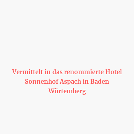
Leslie Ann - Hotelfachfrau
Vermittelt in das renommierte Hotel
Sonnenhof Aspach in Baden
Würtemberg
Lesl
ie Ann ist eine junge Dame die bereits ein Architekturstudium auf den
Philippinen Ihrem Heimatland abgeschlossen hat. Zum erlernen der
Deutschen Sprache hat sie sich in 2025 entschieden nach Deutschland
zu kommen und hier den Sprachkurs zu absolvieren, Ihren
Lebensunterhalt hat Sie sich durch Arbeit als Reinigungskraft in einem
Seniorenheim verdient.