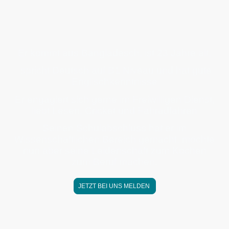
ROKONUJJAMAN
Ein hoch motivierter Bewerber für eine
Berufsausbildung zum Koch
Er kommt aus Bangladesch, ist 23 Jahre alt,
spricht Deutsch auf B1 Niveau und hat gute
Englischkenntnisse
Er engagiert sich gerne im Freiwilligen Dienst,
liebt Lesen, Cricket und Fahradfahren
Seinen Schulabschluss hat er im
Wissenschaftlichen Bereich gemacht, möchte
nun aber seine Leidenschaft zum Kochen
zum Beruf machen.
JETZT BEI UNS MELDEN