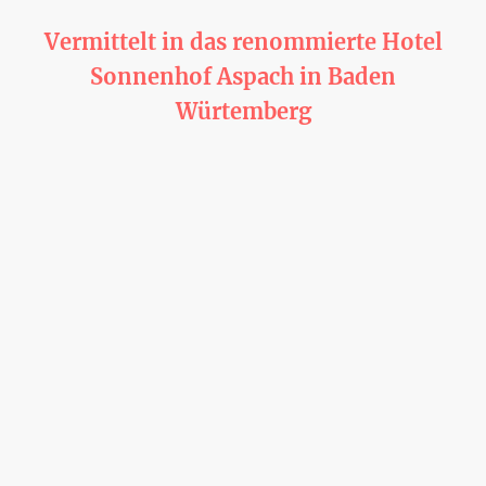
Leslie Ann - Hotelfachfrau
Vermittelt in das renommierte Hotel
Sonnenhof Aspach in Baden
Würtemberg
Lesl
ie Ann ist eine junge Dame die bereits ein Architekturstudium auf den
Philippinen Ihrem Heimatland abgeschlossen hat. Zum erlernen der
Deutschen Sprache hat sie sich in 2025 entschieden nach Deutschland
zu kommen und hier den Sprachkurs zu absolvieren, Ihren
Lebensunterhalt hat Sie sich durch Arbeit als Reinigungskraft in einem
Seniorenheim verdient.
Die Hotelbranche hat Sie immer innteresiert und der Service am Gast
macht ihr wirklich Spass.
Sie spricht Tagalog ( ihre Muttersprache) , fließend Englisch und Deutsch
auf B1 Niveau.
Service am Kunden hat sie bereits im kleinen Imbiss und
Milchteegeschäft Ihrer Eltern praktiziert.