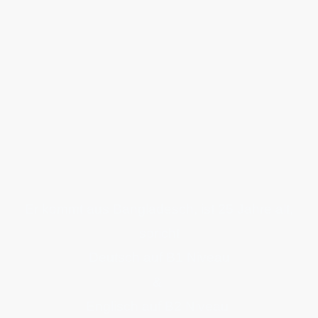
Raihan
Ein hoch motivierter Bewerber für eine
Berufsausbildung zum Bäcker
Er kommt aus Bangladesch, ist 25 Jahre alt,
spricht
Deutsch auf B1 Niveau
&
Englisch auf B2 Niveau